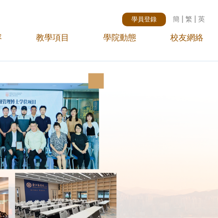
|
|
簡
繁
英
學員登錄
容
教學項目
學院動態
校友網絡