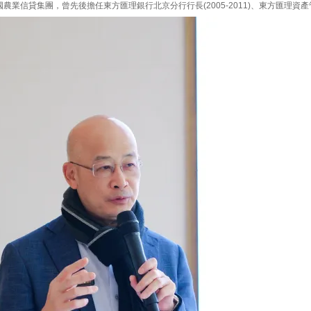
信貸集團，曾先後擔任東方匯理銀行北京分行行長(2005-2011)、東方匯理資產管理