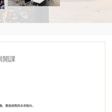
圳開課
義、實操挑戰與未來動向。