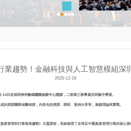
行業趨勢！金融科技與人工智慧模組深
2025-12-18
3日-14日在深圳神州數碼國際創新中心開課，二班與三班學員共同集中學習。
組成的授課團隊傾囊相授，內容包括授課、調研、案例分享等，兼顧理論與實戰。
《資產管理和行業發展趨勢》主題課程，系統梳理了全球及中國資產管理行業的核心要