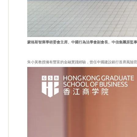
蒙格斯智庫學術委會主席、中國行為法學會副會長、中信集團原監
朱小黃教授擁有豐富的金融實踐經驗，曾任中國建設銀行首席風險