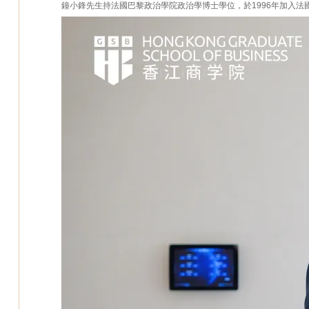
鐘小鋒先生持法國巴黎政治學院政治學博士學位，於1996年加入法國農業