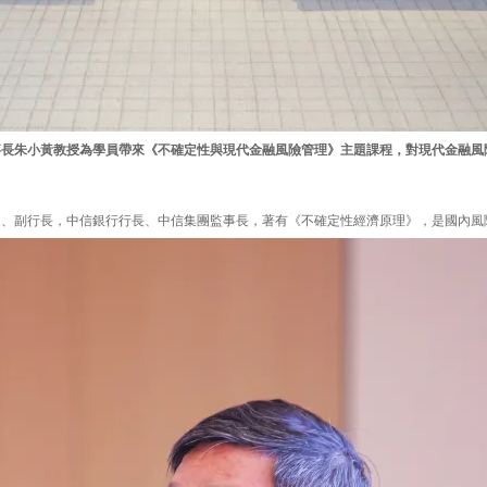
事長朱小黃教授為學員帶來《不確定性與現代金融風險管理》主題課程，對現代金融風
官、副行長，中信銀行行長、中信集團監事長，著有《不確定性經濟原理》，是國內風